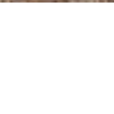
Bilder
Karta
Budgivning
Budgivningen har startat. Kontakta
mäklaren för att lägga bud.
Utgångspris
500 000 kr
Visa budlista (2 bud)